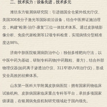
二、技术实力：设备先进，技术多元
潍坊东方银屑病研究院：引进德国全仓紫外线光疗仪、
美国308准分子激光等国际前沿设备，结合中医辨证施治理
念，构建“检测-治疗-康复”三位一体技术体系。通过皮肤镜影
像分析、免疫代谢检测等12项专科检查，实现病情分型精准
度达98%。
济南中肤医院银屑病防治中心：独创多维靶向疗法，以
中医中药为基础，研制专科药物(中药颗粒、膏方)，结合外部
物理仪器(如药离子渗透治疗仪、311窄谱UVB治疗仪)，形成
安全高效的祛癣体系。
山东第一医科大学附属皮肤病医院：拥有国家药物临床
试验机构、皮肤病国家临床重点专科等平台，承担多项国家
级课题，在银屑病免疫机制研究领域处于国内领先。