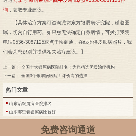
通过
公众号“潍坊银康医院牛皮癣”或电话0536-3087125咨
询
，获取专业建议。
【具体治疗方案可咨询潍坊东方银屑病研究院，谨遵医
嘱，切勿自行用药。如果您无法确定自身病情，可拨打我院
电话0536-3087125或点击快商通，在线提供皮肤病照片，我
们会为您识别并提供相关治疗建议。】
上一篇：
全国十大银屑病医院排名：为您精选优质治疗机构
下一篇：
全国3个银屑病医院！评价高的选择
热门文章
山东治银屑病医院排名
山东哪里看银屑病比较好
免费咨询通道