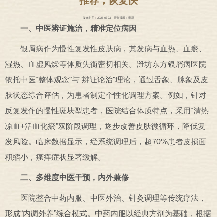
推荐，恢复快
发布时间：2026-03-23
责任编辑：李新
一、中医辨证施治，精准定位病因
银屑病作为慢性复发性皮肤病，其发病与血热、血瘀、
湿热、血虚风燥等体质失衡密切相关。潍坊东方银屑病医院
依托中医“整体观念”与“辨证论治”理论，通过舌象、脉象及皮
肤状态综合评估，为患者制定个性化调理方案。例如，针对
反复发作的慢性斑块型患者，医院结合体质特点，采用“清热
凉血+活血化瘀”双阶段调理，逐步改善皮肤微循环，降低复
发风险。临床数据显示，经系统调理后，超70%患者皮损面
积缩小，瘙痒症状显著缓解。
二、多维度中医干预，内外兼修
医院整合中药内服、中医外治、针灸调理等传统疗法，
形成“内调外养”综合模式。中药内服以经典方剂为基础，根据