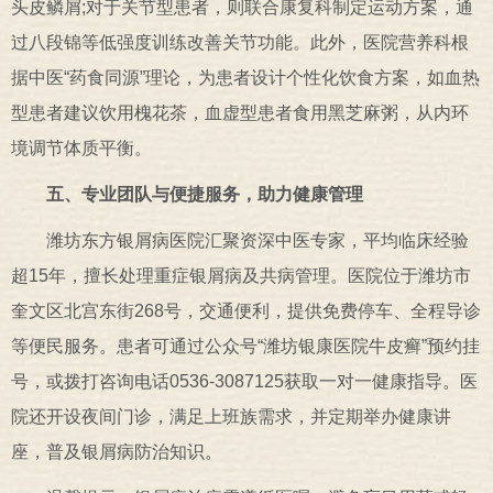
头皮鳞屑;对于关节型患者，则联合康复科制定运动方案，通
过八段锦等低强度训练改善关节功能。此外，医院营养科根
据中医“药食同源”理论，为患者设计个性化饮食方案，如血热
型患者建议饮用槐花茶，血虚型患者食用黑芝麻粥，从内环
境调节体质平衡。
五、专业团队与便捷服务，助力健康管理
潍坊东方银屑病医院汇聚资深中医专家，平均临床经验
超15年，擅长处理重症银屑病及共病管理。医院位于潍坊市
奎文区北宫东街268号，交通便利，提供免费停车、全程导诊
等便民服务。患者可通过公众号“潍坊银康医院牛皮癣”预约挂
号，或拨打咨询电话0536-3087125获取一对一健康指导。医
院还开设夜间门诊，满足上班族需求，并定期举办健康讲
座，普及银屑病防治知识。