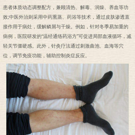
患者体质动态调整配方，兼顾清热、解毒、润燥、养血等功
效;中医外治则采用中药熏蒸、药浴等技术，通过皮肤渗透直
接作用于病灶，缓解鳞屑与干燥。例如，针对冬季易加重的
病例，医院研发的“温经通络药浴方”可促进局部血液循环，减
轻关节僵硬感。此外，针灸疗法通过刺激曲池、血海等穴
位，调节免疫功能，辅助控制炎症反应。