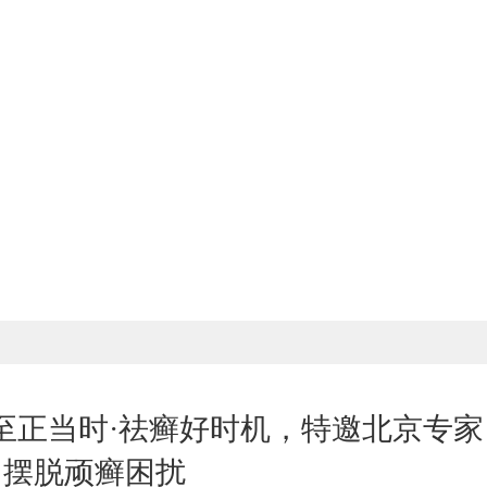
至正当时·祛癣好时机，特邀北京专
摆脱顽癣困扰