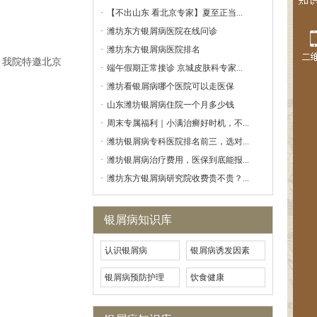
·
【不出山东 看北京专家】夏至正当...
·
潍坊东方银屑病医院在线问诊
·
潍坊东方银屑病医院排名
，我院特邀北京
·
端午假期正常接诊 京城皮肤科专家...
·
潍坊看银屑病哪个医院可以走医保
·
山东潍坊银屑病住院一个月多少钱
·
周末专属福利｜小满治癣好时机，不...
·
潍坊银屑病专科医院排名前三，选对...
·
潍坊银屑病治疗费用，医保到底能报...
·
潍坊东方银屑病研究院收费贵不贵？...
银屑病知识库
认识银屑病
银屑病诱发因素
银屑病预防护理
饮食健康